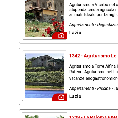
Agriturismo a Viterbo nel 
stupenda tenuta agricola n
animali. Ideale per famigl
Appartamenti - Degustazion
Lazio
1342 - Agriturismo Le 
Agriturismo a Torre Alfina 
Rufeno. Agriturismo nel Laz
vacanze enogastronomiche
Appartamenti - Piscina - Tu
Lazio
1329 - La Paloma B&B 