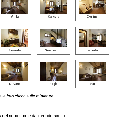
Attila
Carsara
Corlins
Favorita
Giocondo II
Incanto
Nirvana
Ragia
Star
e le foto clicca sulle miniature
ta del soggiorno e dal periodo scelto.