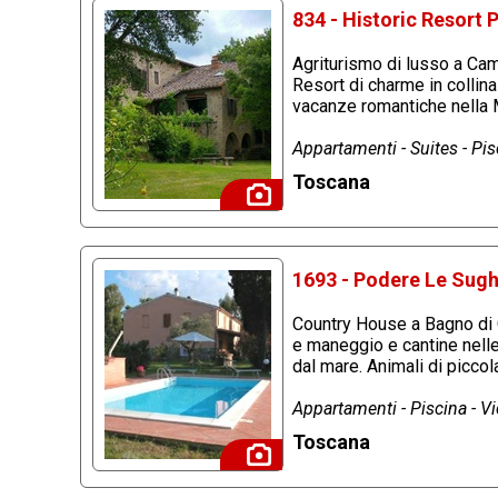
834 - Historic Resort
Agriturismo di lusso a Cam
Resort di charme in collin
vacanze romantiche nella
Appartamenti - Suites - Pi
Toscana
1693 - Podere Le Sugh
Country House a Bagno di G
e maneggio e cantine nell
dal mare. Animali di picco
Appartamenti - Piscina - V
Toscana